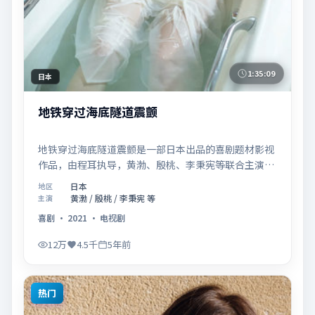
1:35:09
日本
地铁穿过海底隧道震颤
地铁穿过海底隧道震颤是一部日本出品的喜剧题材影视
作品，由程耳执导，黄渤、殷桃、李秉宪等联合主演，
于2021年08月27日在院线首映。影片围绕「爱的迟疑
日本
地区
与勇敢迈出的一步」展开叙事，镜头语言克制而富有张
黄渤 / 殷桃 / 李秉宪 等
主演
力，节奏起伏得当，人物弧光完整；配乐与场面调度强
喜剧
·
2021
·
电视剧
化了类型片的观感体验，亦留有可供解读的细节空间，
适合关注现实主义叙事与人物关系的观众观看与收藏。
12万
4.5千
5年前
热门