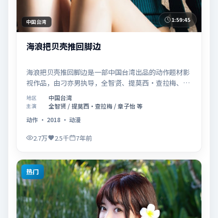
1:59:45
中国台湾
海浪把贝壳推回脚边
海浪把贝壳推回脚边是一部中国台湾出品的动作题材影
视作品，由刁亦男执导，全智贤、提莫西·查拉梅、章
子怡等联合主演，于2018年11月14日在院线首映。影
中国台湾
地区
片围绕「爱的迟疑与勇敢迈出的一步」展开叙事，镜头
全智贤 / 提莫西·查拉梅 / 章子怡 等
主演
语言克制而富有张力，节奏起伏得当，人物弧光完整；
动作
·
2018
·
动漫
配乐与场面调度强化了类型片的观感体验，亦留有可供
解读的细节空间，适合关注现实主义叙事与人物关系的
2.7万
2.5千
7年前
观众观看与收藏。
热门