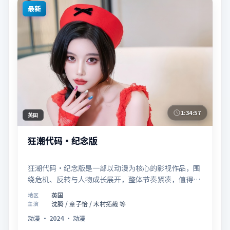
最新
1:34:57
英国
狂潮代码·纪念版
狂潮代码·纪念版是一部以动漫为核心的影视作品，围
绕危机、反转与人物成长展开，整体节奏紧凑，值得推
荐观看。
英国
地区
沈腾 / 章子怡 / 木村拓哉 等
主演
动漫
·
2024
·
动漫