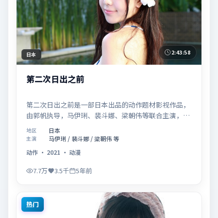
2:43:58
日本
第二次日出之前
第二次日出之前是一部日本出品的动作题材影视作品，
由郭帆执导，马伊琍、裴斗娜、梁朝伟等联合主演，于
2021年02月05日在院线首映。影片围绕「爱的迟疑与
日本
地区
勇敢迈出的一步」展开叙事，镜头语言克制而富有张
马伊琍 / 裴斗娜 / 梁朝伟 等
主演
力，节奏起伏得当，人物弧光完整；配乐与场面调度强
动作
·
2021
·
动漫
化了类型片的观感体验，亦留有可供解读的细节空间，
适合关注现实主义叙事与人物关系的观众观看与收藏。
7.7万
3.5千
5年前
热门