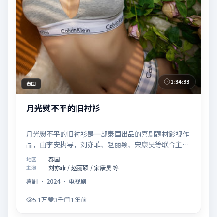
1:34:33
泰国
月光熨不平的旧衬衫
月光熨不平的旧衬衫是一部泰国出品的喜剧题材影视作
品，由李安执导，刘亦菲、赵丽颖、宋康昊等联合主
演，于2024年11月18日在院线首映。影片围绕「爱的
泰国
地区
迟疑与勇敢迈出的一步」展开叙事，镜头语言克制而富
刘亦菲 / 赵丽颖 / 宋康昊 等
主演
有张力，节奏起伏得当，人物弧光完整；配乐与场面调
喜剧
·
2024
·
电视剧
度强化了类型片的观感体验，亦留有可供解读的细节空
间，适合关注现实主义叙事与人物关系的观众观看与收
5.1万
3千
1年前
藏。