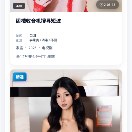
2:05:45
英国
阁楼收音机搜寻短波
英国
地区
李秉宪 / 汤唯 / 孙俪
主演
家庭
·
2025
·
电视剧
12万
4.4千
1年前
精选