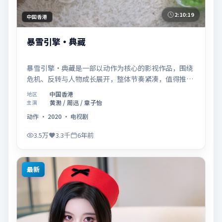
2:10:19
中国香港
暴雪引擎·典藏
暴雪引擎·典藏是一部以动作为核心的影视作品，围绕
危机、反转与人物成长展开，整体节奏紧凑，值得推荐
观看。
中国香港
地区
黄渤 / 周迅 / 章子怡
主演
动作
·
2020
·
电视剧
3.5万
3.3千
6年前
最新