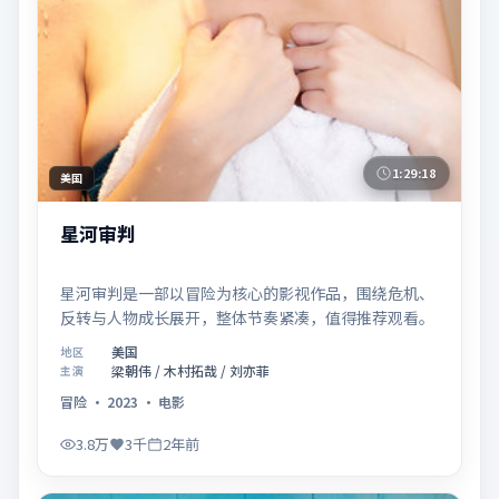
1:29:18
美国
星河审判
星河审判是一部以冒险为核心的影视作品，围绕危机、
反转与人物成长展开，整体节奏紧凑，值得推荐观看。
美国
地区
梁朝伟 / 木村拓哉 / 刘亦菲
主演
冒险
·
2023
·
电影
3.8万
3千
2年前