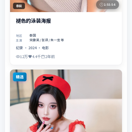
1:55:54
泰国
褪色的泳装海报
泰国
地区
宋康昊 / 张译 / 朱一龙 等
主演
纪录
·
2024
·
电影
12万
4.4千
2年前
精选