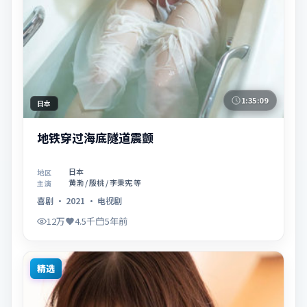
1:35:09
日本
地铁穿过海底隧道震颤
日本
地区
黄渤 / 殷桃 / 李秉宪 等
主演
喜剧
·
2021
·
电视剧
12万
4.5千
5年前
精选