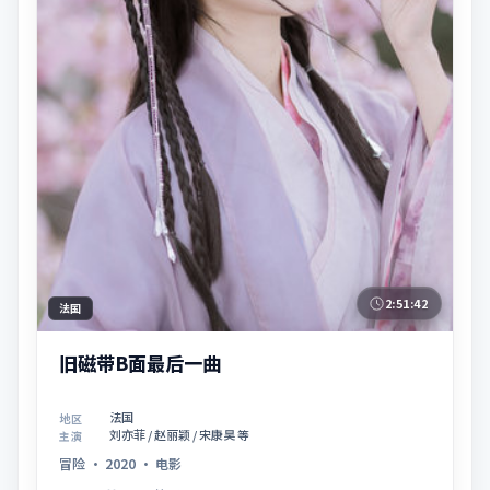
2:51:42
法国
旧磁带B面最后一曲
法国
地区
刘亦菲 / 赵丽颖 / 宋康昊 等
主演
冒险
·
2020
·
电影