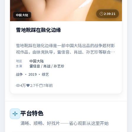
2:39:21
中国大陆
雪地靴踩在融化边缘
雪地靴踩在融化边缘是一部中国大陆出品的战争题材影
视作品，由徐克执导，雷佳音、肖战、孙艺珍等联合主
演，于2019年07月26日在院线首映。影片围绕「记忆
中国大陆
地区
拼图里的真相碎片」展开叙事，镜头语言克制而富有张
雷佳音 / 肖战 / 孙艺珍
主演
力，节奏起伏得当，人物弧光完整；配乐与场面调度强
战争
·
2019
·
综艺
化了类型片的观感体验，亦留有可供解读的细节空间，
适合关注现实主义叙事与人物关系的观众观看与收藏。
4万
2.7千
7年前
平台特色
清晰、顺畅、好找片——省心观影从这里开始