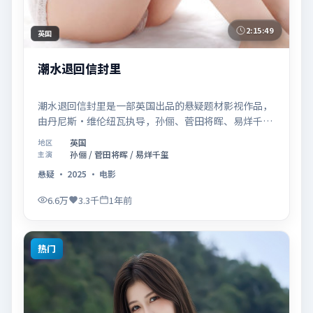
2:15:49
英国
潮水退回信封里
潮水退回信封里是一部英国出品的悬疑题材影视作品，
由丹尼斯·维伦纽瓦执导，孙俪、菅田将晖、易烊千玺
等联合主演，于2025年07月02日在院线首映。影片围
英国
地区
绕「记忆拼图里的真相碎片」展开叙事，镜头语言克制
孙俪 / 菅田将晖 / 易烊千玺
主演
而富有张力，节奏起伏得当，人物弧光完整；配乐与场
悬疑
·
2025
·
电影
面调度强化了类型片的观感体验，亦留有可供解读的细
节空间，适合关注现实主义叙事与人物关系的观众观看
6.6万
3.3千
1年前
与收藏。
热门