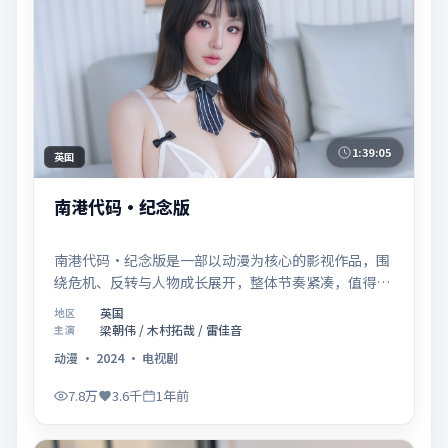
1:39:05
英国
南港代码·纪念版
南港代码·纪念版是一部以动漫为核心的影视作品，围
绕危机、反转与人物成长展开，整体节奏紧凑，值得推
荐观看。
英国
地区
梁朝伟 / 木村拓哉 / 雷佳音
主演
动漫
·
2024
·
电视剧
7.8万
3.6千
1年前