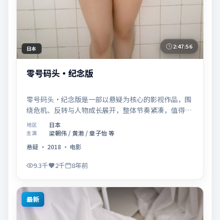
2:47:56
日本
零号码头·纪念版
零号码头·纪念版是一部以悬疑为核心的影视作品，围
绕危机、反转与人物成长展开，整体节奏紧凑，值得推
荐观看。
日本
地区
梁朝伟 / 黄渤 / 章子怡 等
主演
悬疑
·
2018
·
电影
9.3千
2千
8年前
最新