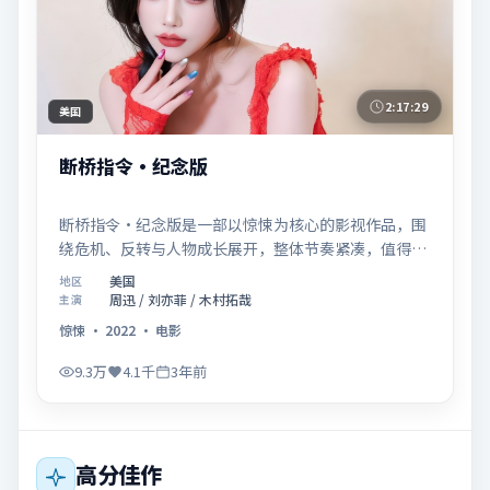
2:17:29
美国
断桥指令·纪念版
断桥指令·纪念版是一部以惊悚为核心的影视作品，围
绕危机、反转与人物成长展开，整体节奏紧凑，值得推
荐观看。
美国
地区
周迅 / 刘亦菲 / 木村拓哉
主演
惊悚
·
2022
·
电影
9.3万
4.1千
3年前
高分佳作