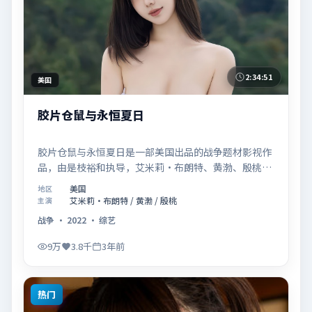
2:34:51
美国
胶片仓鼠与永恒夏日
胶片仓鼠与永恒夏日是一部美国出品的战争题材影视作
品，由是枝裕和执导，艾米莉·布朗特、黄渤、殷桃等
联合主演，于2022年10月17日在院线首映。影片围绕
美国
地区
「记忆拼图里的真相碎片」展开叙事，镜头语言克制而
艾米莉·布朗特 / 黄渤 / 殷桃
主演
富有张力，节奏起伏得当，人物弧光完整；配乐与场面
战争
·
2022
·
综艺
调度强化了类型片的观感体验，亦留有可供解读的细节
空间，适合关注现实主义叙事与人物关系的观众观看与
9万
3.8千
3年前
收藏。
热门