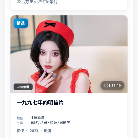
12万
4.5千
6年前
精选
1:38:49
中国香港
一九九七年的明信片
中国香港
地区
蒋欣 / 汤姆·哈迪 / 周迅 等
主演
惊悚
·
2023
·
动漫