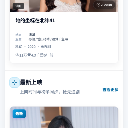
2:29:40
法国
她的坐标在北纬41
法国
地区
孙俪 / 菅田将晖 / 易烊千玺 等
主演
科幻
·
2020
·
电视剧
11万
4.3千
6年前
最新上映
查看更多
上架时间与榜单同步，抢先追剧
最新